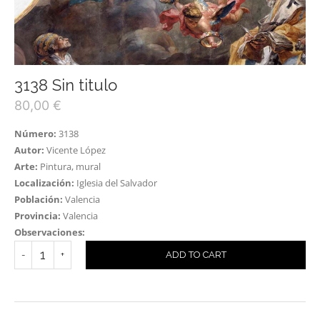
3138 Sin titulo
80,00
€
Número:
3138
Autor:
Vicente López
Arte:
Pintura, mural
Localización:
Iglesia del Salvador
Población:
Valencia
Provincia:
Valencia
Observaciones:
ADD TO CART