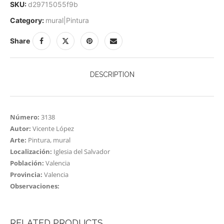
SKU:
d29715055f9b
Category:
mural|Pintura
Share
DESCRIPTION
Número:
3138
Autor:
Vicente López
Arte:
Pintura, mural
Localización:
Iglesia del Salvador
Población:
Valencia
Provincia:
Valencia
Observaciones:
RELATED PRODUCTS