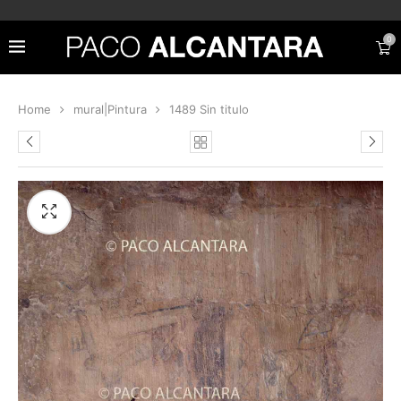
0
Home
mural|Pintura
1489 Sin titulo