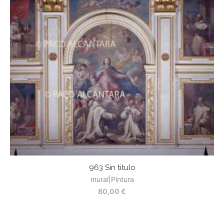
963 Sin titulo
mural|Pintura
80,00
€