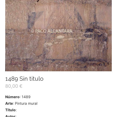
1489 Sin titulo
80,00
€
Número
: 1489
Arte
: Pintura mural
Título
:
Autor
: