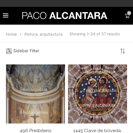
0
Showing 1–24 of 57 results
Home
Pintura, arquitectura
Sidebar Filter
496 Presbiterio
1445 Clave de bóveda.