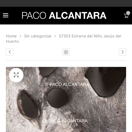
0
Home
Sin categorizar
57353 Estrena del Niño Jesús del
Huerto