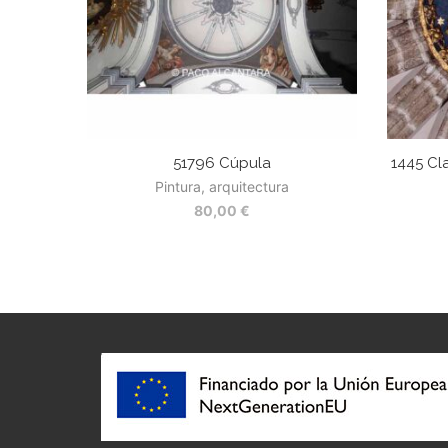
51796 Cúpula
1445 Cl
Pintura, arquitectura
80,00
€