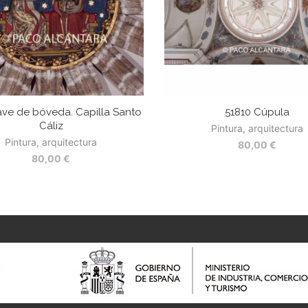
ave de bóveda. Capilla Santo
51810 Cúpula
Cáliz
Pintura, arquitectura
Pintura, arquitectura
80,00
€
80,00
€