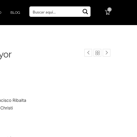
0
O
BLOG
yor
cisco Ribalta
Christi