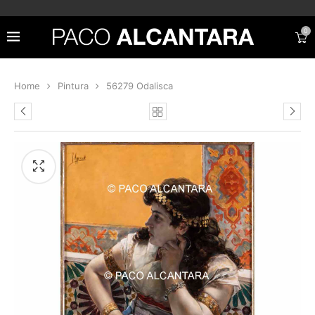
0
Home
Pintura
56279 Odalisca