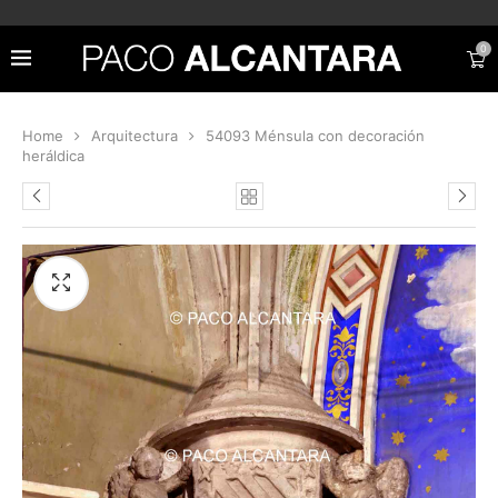
0
Home
Arquitectura
54093 Ménsula con decoración
heráldica