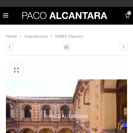
0
Home
Arquitectura
50963 Claustro