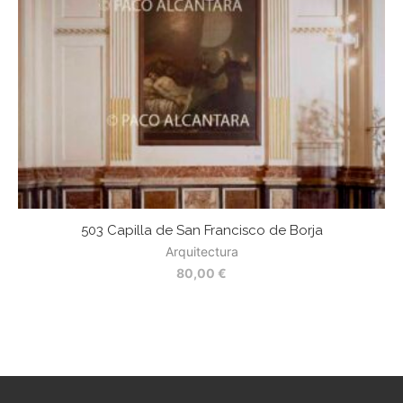
503 Capilla de San Francisco de Borja
11
Arquitectura
80,00
€