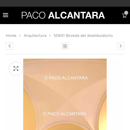
0
Home
Arquitectura
50941 Bóveda del deambulatorio