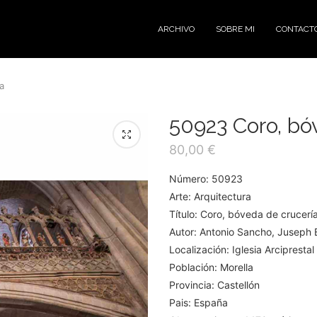
ARCHIVO
SOBRE MI
CONTACT
a
50923 Coro, bó
80,00
€
Número: 50923
Arte: Arquitectura
Título: Coro, bóveda de crucerí
Autor: Antonio Sancho, Juseph B
Localización: Iglesia Arcipresta
Población: Morella
Provincia: Castellón
Pais: España