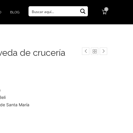
0
O
BLOG
veda de crucería
a
eli
l de Santa María