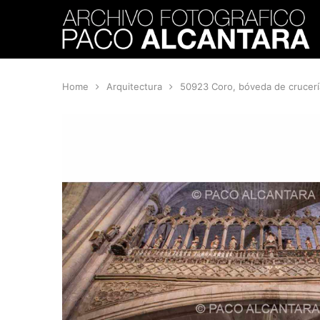
Home
Arquitectura
50923 Coro, bóveda de crucerí