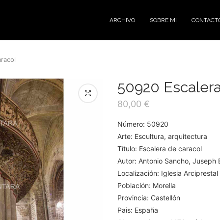
ARCHIVO
SOBRE MI
CONTACT
racol
50920 Escalera
80,00
€
Número: 50920
Arte: Escultura, arquitectura
Título: Escalera de caracol
Autor: Antonio Sancho, Juseph B
Localización: Iglesia Arcipresta
Población: Morella
Provincia: Castellón
Pais: España