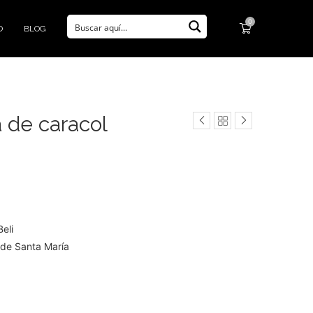
0
O
BLOG
 de caracol
eli
l de Santa María