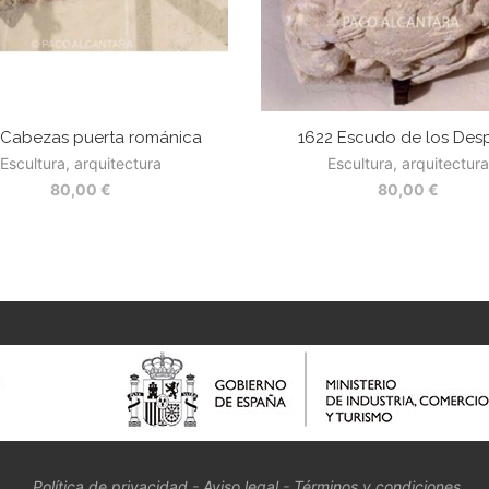
 Cabezas puerta románica
1622 Escudo de los Des
Escultura, arquitectura
Escultura, arquitectura
80,00
€
80,00
€
Política de privacidad
-
Aviso legal
-
Términos y condiciones