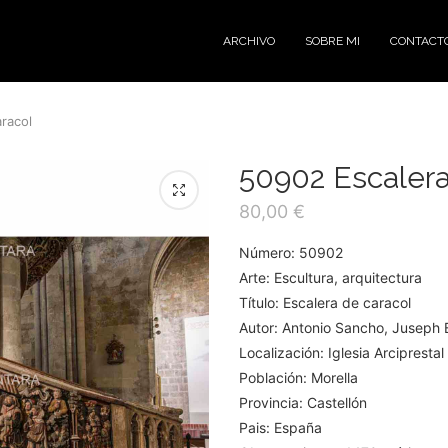
ARCHIVO
SOBRE MI
CONTACT
racol
50902 Escalera
80,00
€
Número: 50902
Arte: Escultura, arquitectura
Título: Escalera de caracol
Autor: Antonio Sancho, Juseph B
Localización: Iglesia Arcipresta
Población: Morella
Provincia: Castellón
Pais: España