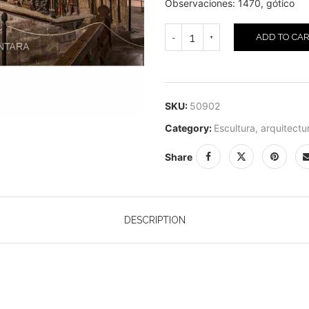
Observaciones: 1470, gótico
ADD TO CA
SKU:
50902
Category:
Escultura, arquitectu
Share
DESCRIPTION