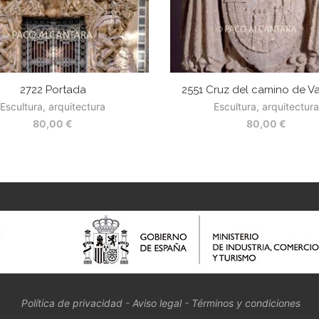
2722 Portada
2551 Cruz del camino de V
Escultura, arquitectura
Escultura, arquitectura
80,00
€
80,00
€
Política de privacidad
-
Aviso legal
-
Términos y condiciones