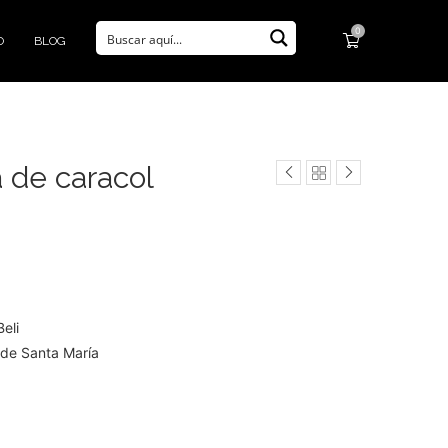
0
O
BLOG
 de caracol
eli
l de Santa María