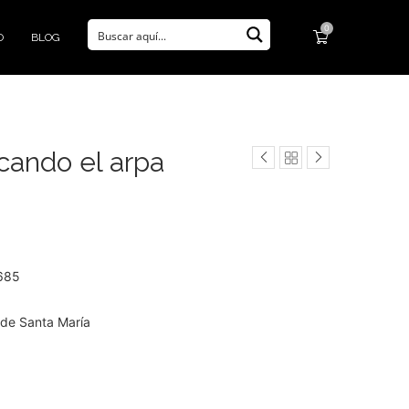
0
O
BLOG
cando el arpa
1685
l de Santa María