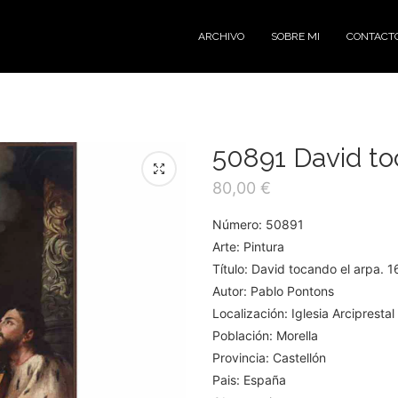
ARCHIVO
SOBRE MI
CONTACT
50891 David to
80,00
€
Número: 50891
Arte: Pintura
Título: David tocando el arpa. 
Autor: Pablo Pontons
Localización: Iglesia Arcipresta
Población: Morella
Provincia: Castellón
Pais: España