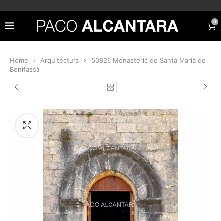
0
Home
Arquitectura
50826 Monasterio de Santa María de
Benifassà