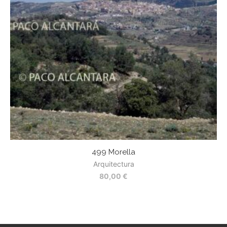
499 Morella
Arquitectura
80,00
€