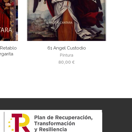
 Retablo
61 Angel Custodio
rgarita
Pintura
80,00
€