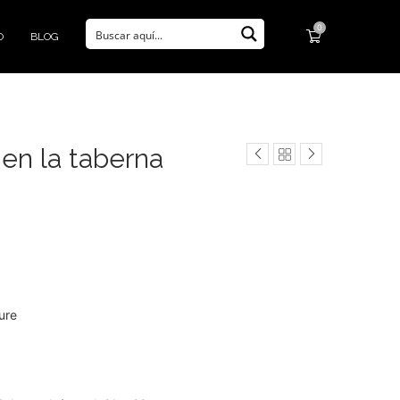
0
O
BLOG
en la taberna
ure