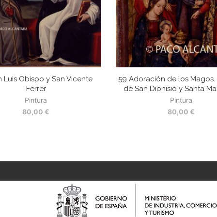
n Luis Obispo y San Vicente
59 Adoración de los Magos.
Ferrer
de San Dionisio y Santa Ma
Pintura
Pintura
80,00
€
80,00
€