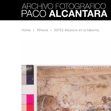
Home
Pintura
50752 Músicos en la taberna