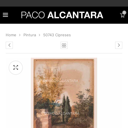
0
Home
Pintura
50743 Cipreses