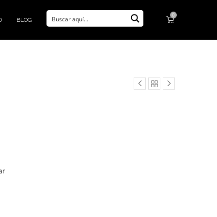
0
O
BLOG
ar