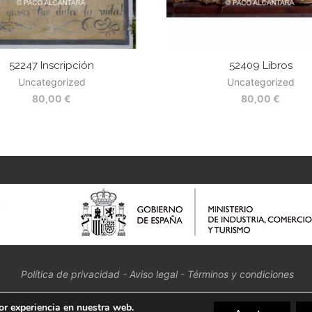
52247 Inscripción
52409 Libros
Uncategorized
Uncategorized
80,00
€
80,00
€
Política de privacidad
-
Aviso legal
-
Términos y condiciones
or experiencia en nuestra web.