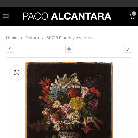
0
Home
Pintura
50713 Flores y nísperos