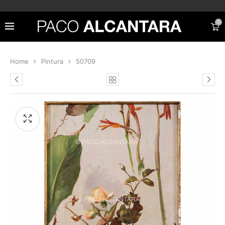
0
Home
Pintura
50709