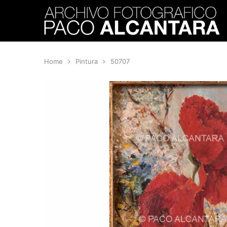
Home
Pintura
50707