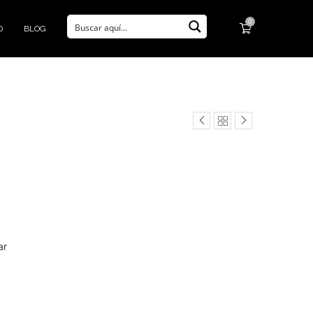
0
O
BLOG
ar