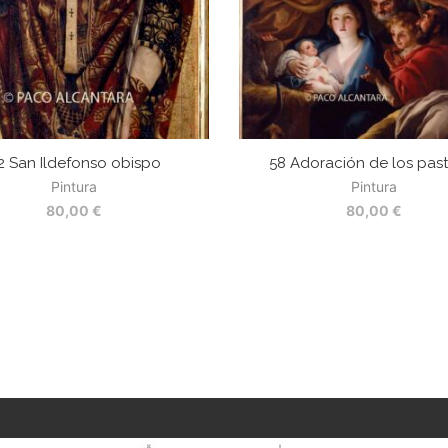
2 San Ildefonso obispo
58 Adoración de los pas
Pintura
Pintura
80,00
€
80,00
€