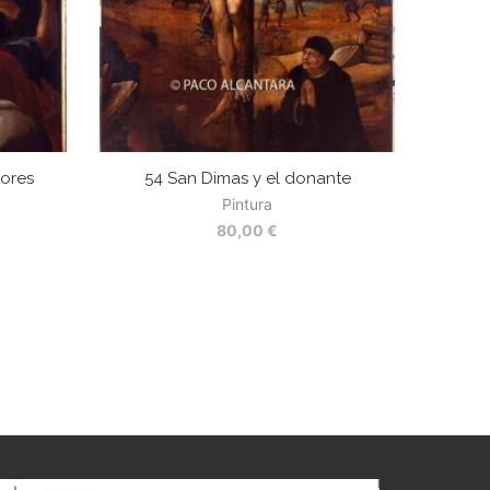
tores
54 San Dimas y el donante
Pintura
80,00
€