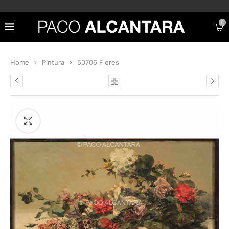
0
Home
Pintura
50706 Flores