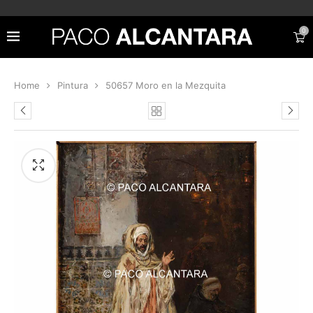
0
Home
Pintura
50657 Moro en la Mezquita