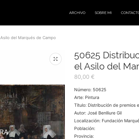
ARCHIVO
SOBRE MI
CONTACT
l Asilo del Marqués de Campo
50625 Distribu
el Asilo del M
80,00
€
Número: 50625
Arte: Pintura
Título: Distribución de premios
Autor: José Benlliure Gil
Localización: Fundación Marq
Población:
Provincia: