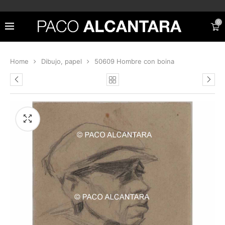
0
Home
Dibujo, papel
50609 Hombre con boina