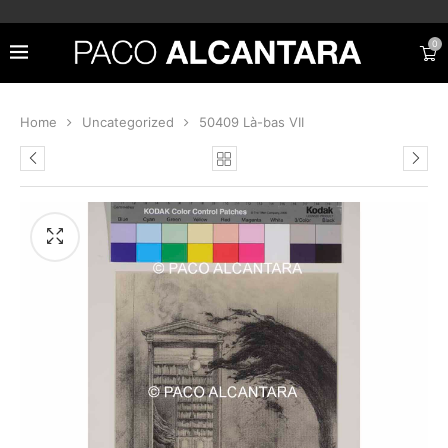
0
Home
Uncategorized
50409 Là-bas VII