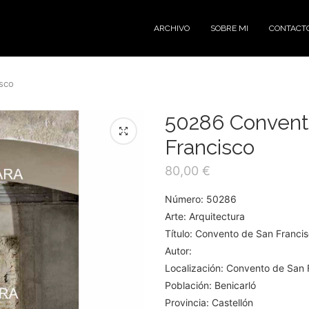
ARCHIVO
SOBRE MI
CONTACT
sco
50286 Convent
Francisco
80,00
€
Número: 50286
Arte: Arquitectura
Título: Convento de San Franci
Autor:
Localización: Convento de San 
Población: Benicarló
Provincia: Castellón