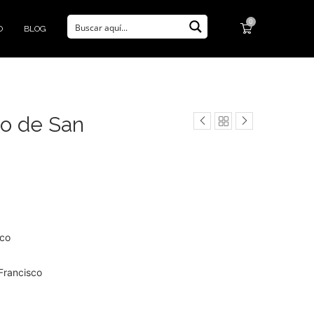
0
O
BLOG
o de San
sco
Francisco