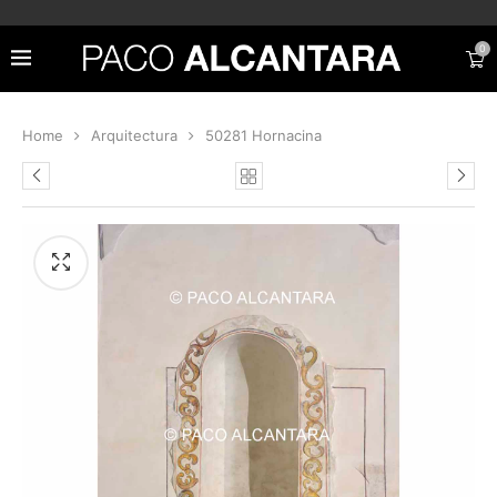
0
Home
Arquitectura
50281 Hornacina