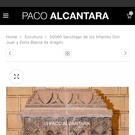
0
Home
Escultura
50060 Sarcófago de los Infantes Don
Juan y Doña Blanca de Aragón