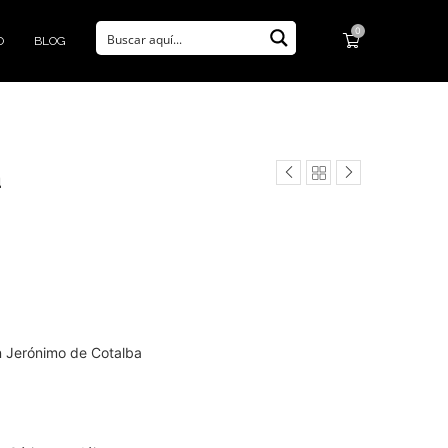
0
O
BLOG
a
n Jerónimo de Cotalba