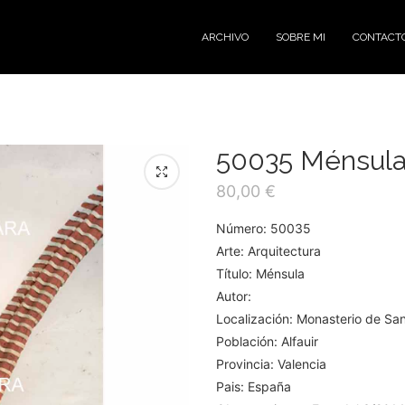
ARCHIVO
SOBRE MI
CONTACT
50035 Ménsul
80,00
€
Número: 50035
Arte: Arquitectura
Título: Ménsula
Autor:
Localización: Monasterio de Sa
Población: Alfauir
Provincia: Valencia
Pais: España