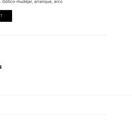
. Gótico-mudéjar, arranque, arco
RT