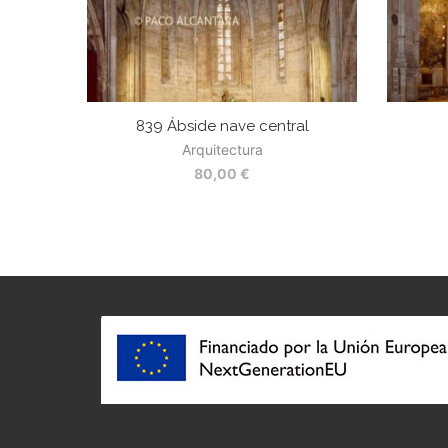
839 Ábside nave central
Arquitectura
80,00
€