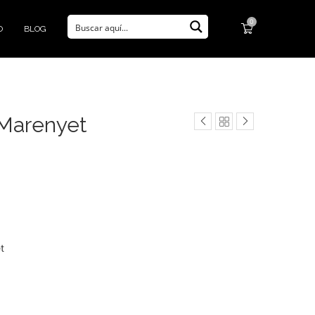
0
O
BLOG
 Marenyet
t