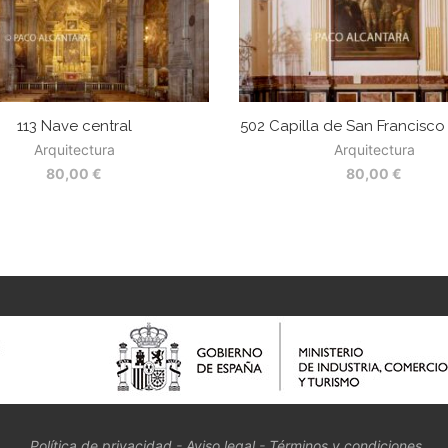
113 Nave central
502 Capilla de San Francisco
Arquitectura
Arquitectura
80,00
€
80,00
€
Política de privacidad
-
Aviso legal
-
Términos y condiciones