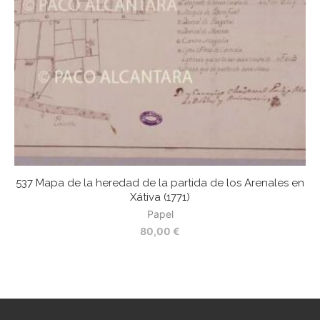
537 Mapa de la heredad de la partida de los Arenales en
52
Xátiva (1771)
Papel
80,00
€