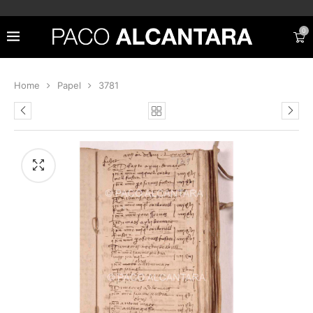
0
Home
Papel
3781