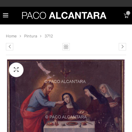
0
Home
Pintura
3712