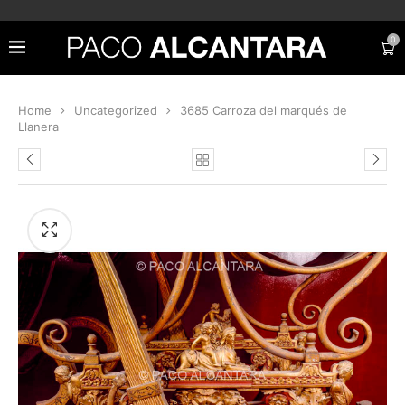
0
Home
Uncategorized
3685 Carroza del marqués de
Llanera