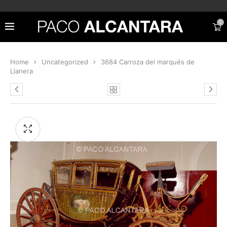
0
Home
Uncategorized
3684 Carroza del marqués de
Llanera