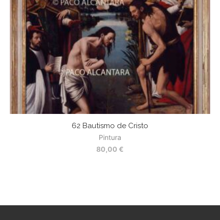
62 Bautismo de Cristo
5
Pintura
80,00
€