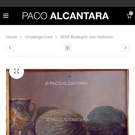
0
Home
Uncategorized
3656 Bodegón con melones