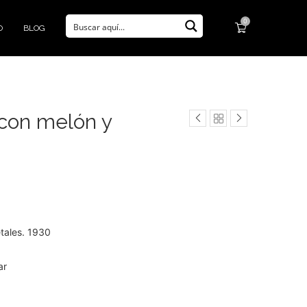
0
O
BLOG
con melón y
tales. 1930
ar