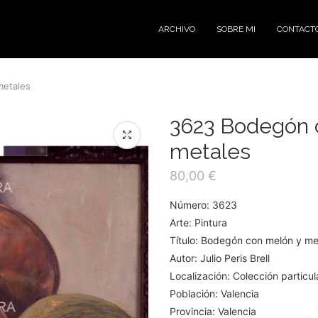
ARCHIVO
SOBRE MI
CONTACT
metales
3623 Bodegón 
metales
80,00
€
Número: 3623
Arte: Pintura
Título: Bodegón con melón y me
Autor: Julio Peris Brell
Localización: Colección particul
Población: Valencia
Provincia: Valencia