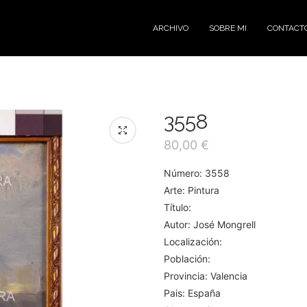
ARCHIVO
SOBRE MI
CONTACT
3558
80,00
€
Número: 3558
Arte: Pintura
Título:
Autor: José Mongrell
Localización:
Población:
Provincia: Valencia
Pais: España