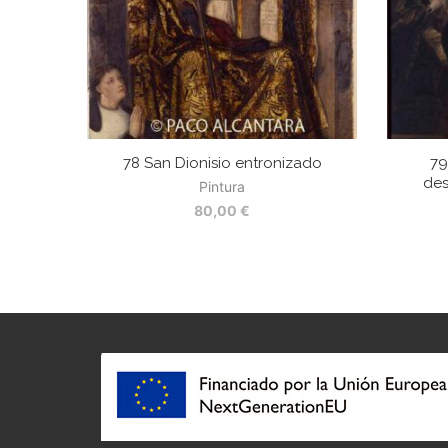
78 San Dionisio entronizado
79
des
Pintura
80,00
€