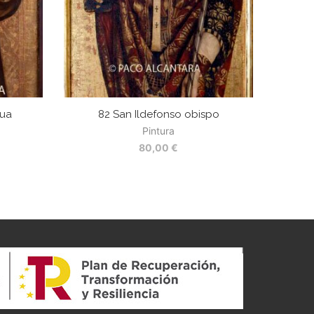
dua
82 San Ildefonso obispo
Pintura
80,00
€