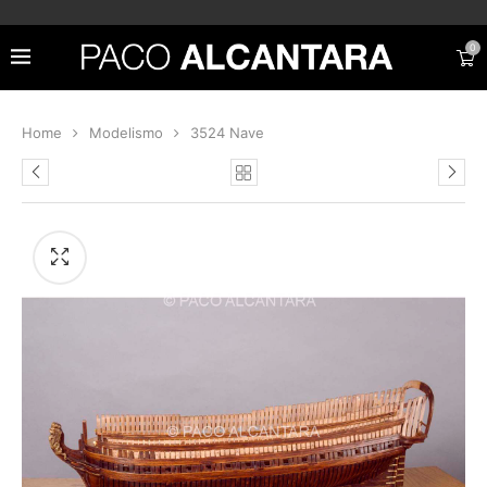
0
Home
Modelismo
3524 Nave