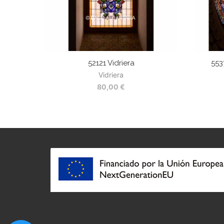
52121 Vidriera
553
Vidriera
80,00
€