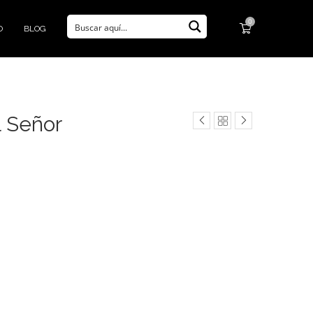
0
O
BLOG
l Señor