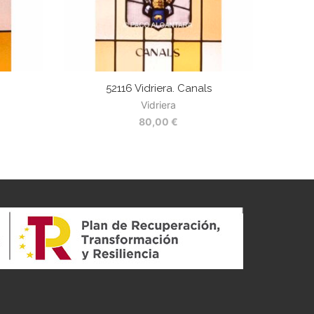
52116 Vidriera. Canals
Vidriera
80,00
€