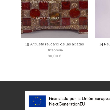
19 Arqueta relicario de las ágatas
14 Rel
Orfebrería
80,00
€