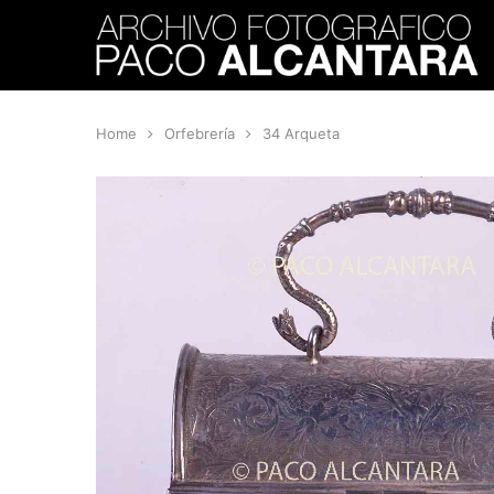
Home
Orfebrería
34 Arqueta