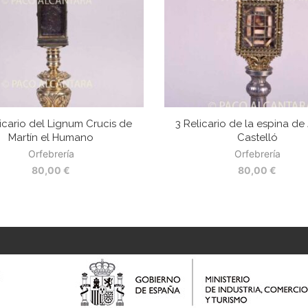
icario del Lignum Crucis de
3 Relicario de la espina d
Martín el Humano
Castelló
Orfebrería
Orfebrería
80,00
€
80,00
€