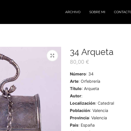
ARCHIVO
SOBRE MI
CONTACT
34 Arqueta
80,00
€
Número
: 34
Arte
: Orfebrería
Título
: Arqueta
Autor
:
Localización
: Catedral
Población
: Valencia
Provincia
: Valencia
Pais
: España