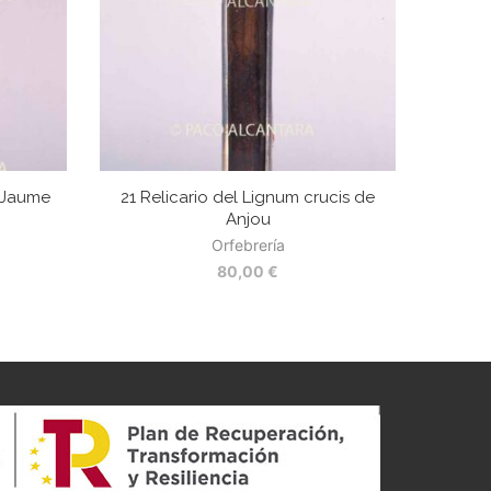
e Jaume
21 Relicario del Lignum crucis de
Anjou
Orfebrería
80,00
€