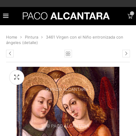
0
Home
Pintura
3461 Virgen con el Niño entronizada con
ángeles (detalle)