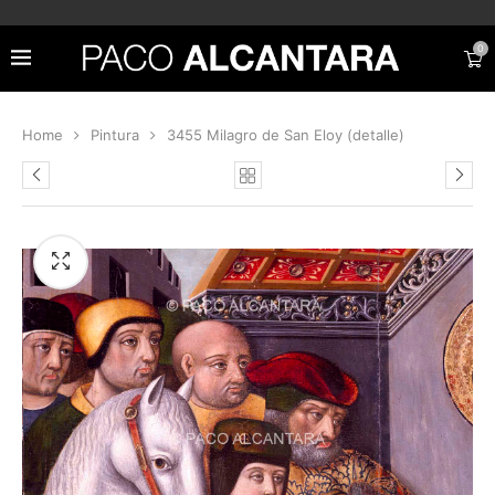
0
Home
Pintura
3455 Milagro de San Eloy (detalle)