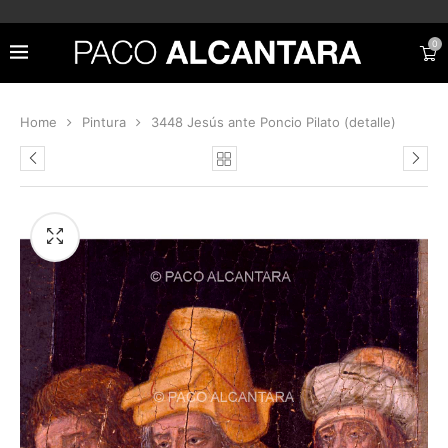
0
Home
Pintura
3448 Jesús ante Poncio Pilato (detalle)