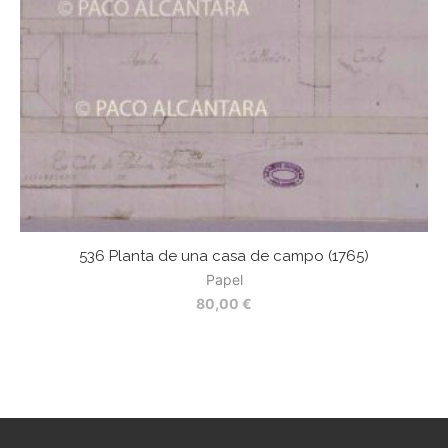
536 Planta de una casa de campo (1765)
52
Papel
80,00
€