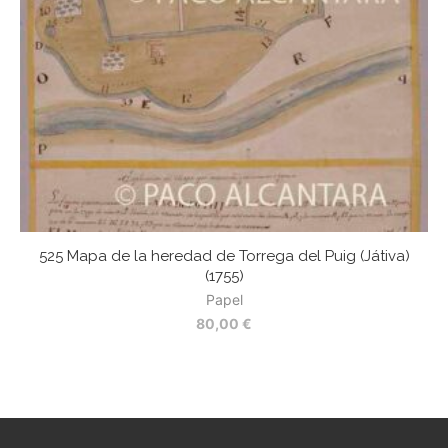
525 Mapa de la heredad de Torrega del Puig (Játiva)
5
(1755)
Papel
80,00
€