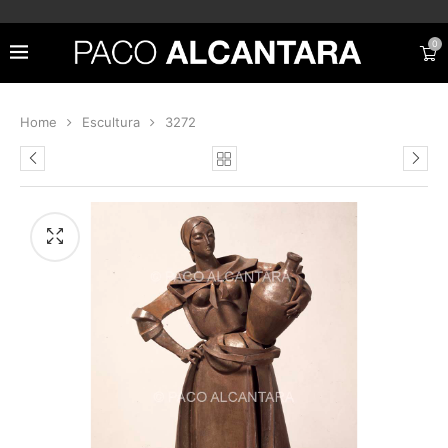
0
Home
Escultura
3272