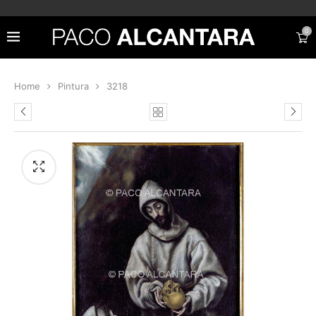
0
Home
Pintura
3218