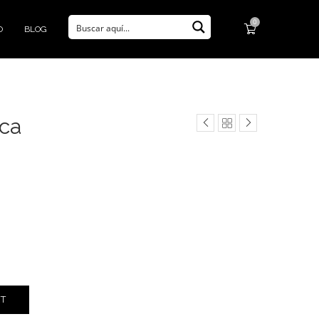
0
O
BLOG
sca
RT