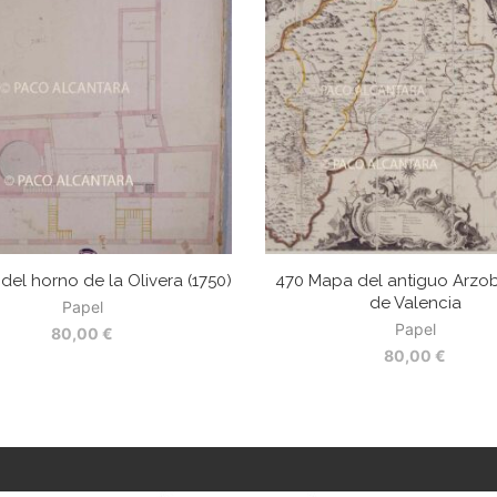
 del horno de la Olivera (1750)
470 Mapa del antiguo Arzo
de Valencia
Papel
Papel
80,00
€
80,00
€