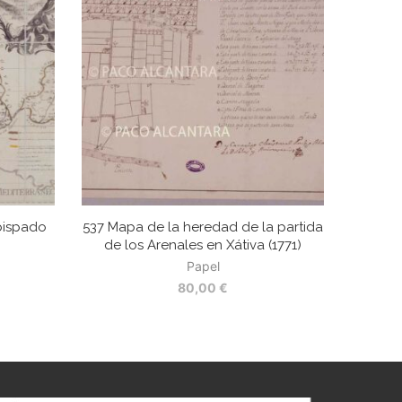
bispado
537 Mapa de la heredad de la partida
de los Arenales en Xátiva (1771)
Papel
80,00
€