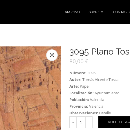
ARCHIVO
SOBRE MI
CONTACT
3095 Plano To
80,00
€
Número:
3095
Autor:
Tomás Vicente Tosca
Arte:
Papel
Localización:
Ayuntamiento
Población:
Valencia
Provincia:
Valencia
Observaciones:
Detalle
ADD TO CA