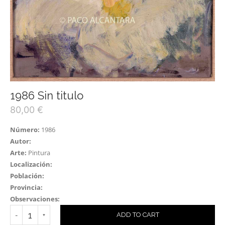
1986 Sin titulo
80,00
€
Número:
1986
Autor:
Arte:
Pintura
Localización:
Población:
Provincia:
Observaciones:
ADD TO CART