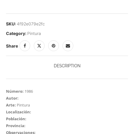
SKU:
4f92e079e2fc
Category:
Pintura
Share
DESCRIPTION
Número:
1986
Autor:
Arte:
Pintura
Localización:
Población:
Provincia:
Observaciones: